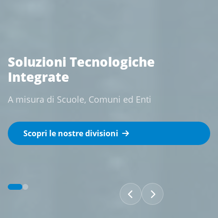
Soluzioni Tecnologiche
S
Integrate
S
L
A misura di Scuole, Comuni ed Enti
Scopri le nostre divisioni